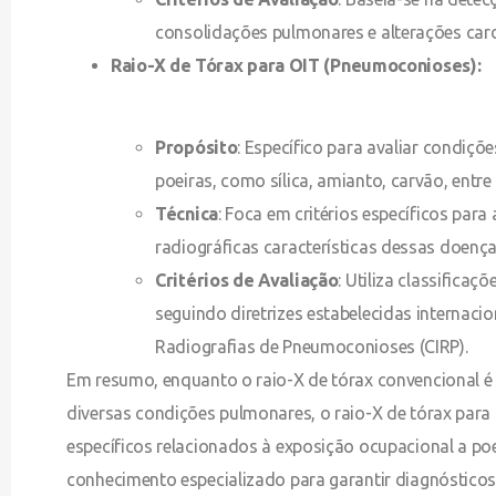
consolidações pulmonares e alterações card
Raio-X de Tórax para OIT (Pneumoconioses):
Propósito
: Específico para avaliar condiç
poeiras, como sílica, amianto, carvão, ent
Técnica
: Foca em critérios específicos par
radiográficas características dessas doenç
Critérios de Avaliação
: Utiliza classificaç
seguindo diretrizes estabelecidas internaci
Radiografias de Pneumoconioses (CIRP).
Em resumo, enquanto o raio-X de tórax convencional é
diversas condições pulmonares, o raio-X de tórax para
específicos relacionados à exposição ocupacional a po
conhecimento especializado para garantir diagnósticos