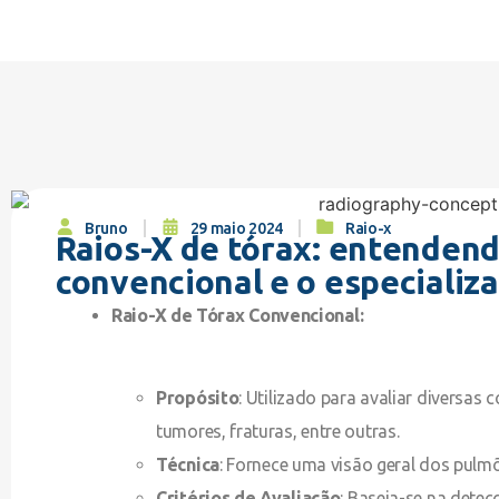
Bruno
29 maio 2024
Raio-x
Raios-X de tórax: entendend
convencional e o especializ
Raio-X de Tórax Convencional:
Propósito
: Utilizado para avaliar diversa
tumores, fraturas, entre outras.
Técnica
: Fornece uma visão geral dos pulmõ
Critérios de Avaliação
: Baseia-se na dete