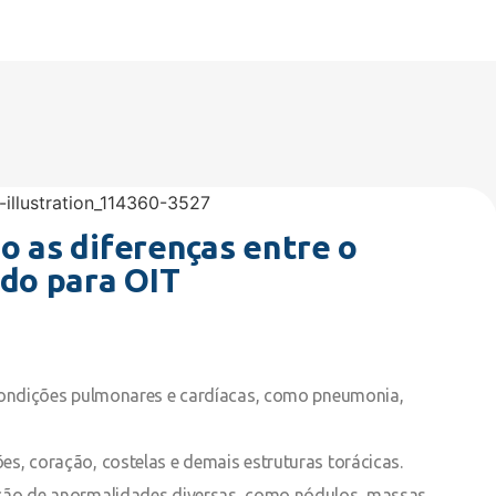
o as diferenças entre o
ado para OIT
s condições pulmonares e cardíacas, como pneumonia,
es, coração, costelas e demais estruturas torácicas.
cção de anormalidades diversas, como nódulos, massas,