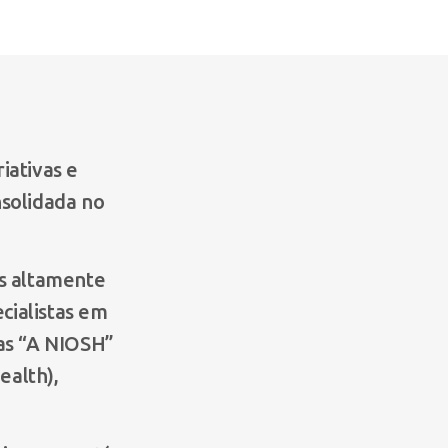
iativas e
solidada no
is altamente
ecialistas em
as “A NIOSH”
ealth),