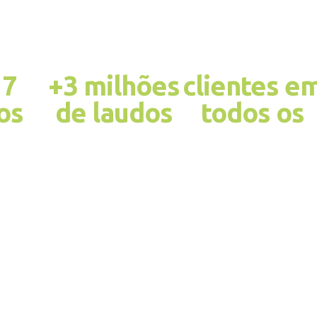
17
+3 milhões
clientes e
os
de laudos
todos os
rcado
emitidos
Estados do Brasi