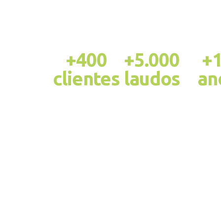
+400
+5.000
+
clientes
laudos
an
ativos
diários
de me