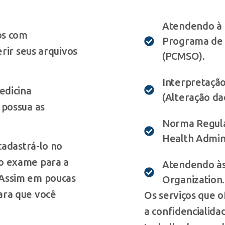
Atendendo à 
os com
Programa de 
erir seus arquivos
(PCMSO).
Interpretação
edicina
(Alteração da
 possua as
Norma Regula
Health Admini
cadastrá-lo no
 o exame para a
Atendendo às 
 Assim em poucas
Organization.
ara que você
Os serviços que 
a confidencialida