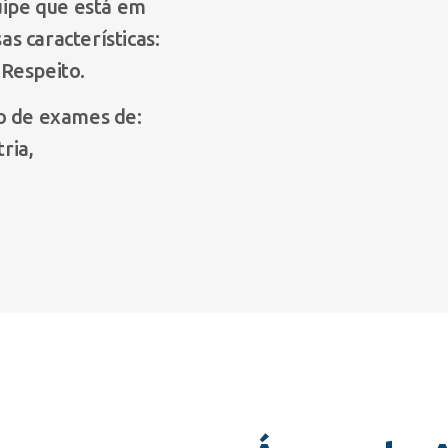
uipe que está em
s características:
Respeito.
o de exames de:
ria,